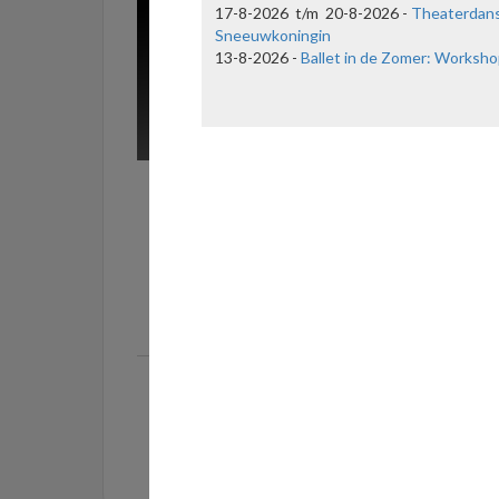
17-8-2026 t/m 20-8-2026 -
Theaterdan
Sneeuwkoningin
13-8-2026 -
Ballet in de Zomer: Worksho
Ballet in de Zomer: Workshop 3
Thea
13-8-2026
Ballerina Sophie van Laar geeft in de
Kunste
zomervakantie een aantal ballet workshops.
aan h
Inschrijven kan voor €12,50 per les via het
augu
formulier hieronder.
lees meer
succesv