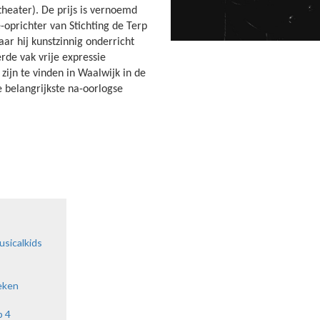
theater). De prijs is vernoemd
prichter van Stichting de Terp
ar hij kunstzinnig onderricht
rde vak vrije expressie
zijn te vinden in Waalwijk in de
e belangrijkste na-oorlogse
AGENDA
CURSUSSEN
KINDERFEESTJES
Agenda
usicalkids
eken
p 4