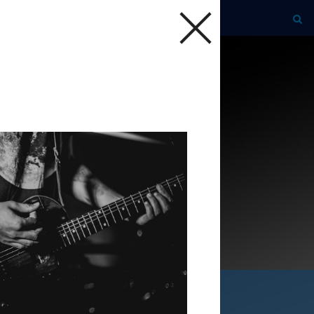
engd! Schrijf je nu in!