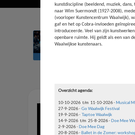
kunstdiscipline (beeldend, muziek, dans, 
naar Wim Suermondt (1927-2008), mede-o
(voorloper Kunstencentrum Waalwijk), wa
gaf en het op Cobra-invloeden geïnspiree
introduceerde. Veel van zijn kunstwerken 
openbare ruimte. Hij geldt als een van d
Waalwijkse kunstenaars.
FAQ
NIEUWS
Overzicht agenda:
10-10-2026 t/m 11-10-2026 -
Musical M
27-9-2026 -
Go Waalwijk Festival
19-9-2026 -
Taptoe Waalwijk
14-9-2026 t/m 25-8-2026 -
Doe Mee W
2-9-2026 -
Doe Mee Dag
20-8-2026 -
Ballet in de Zomer: worksho