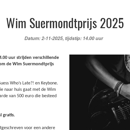
/agenda
Informatie
Contact
Wim Suermondtprijs 2025
Datum: 2-11-2025, tijdstip: 14.00 uur
00 uur strijden verschillende
u om de Wim Suermondtprijs
Guess Who’s Late?! en Keybone.
 wie naar huis gaat met de Wim
arde van 500 euro die besteed
 gratis.
Inschrijving verl
itgeschreven voor een andere