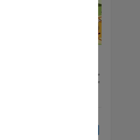
p 4
Doe Mee Dag
2-9-2026
de
Kunstencentrum Waalwijk organiseert aan het
shops.
begin van het seizoen weer een GRATIS Doe Mee
ia het
Dag voor kinderen. Ook dit jaar boordevol leuke
activiteiten (muziek, dans, theater, beeldende
vorming).
lees meer
Bekijk volledige agenda