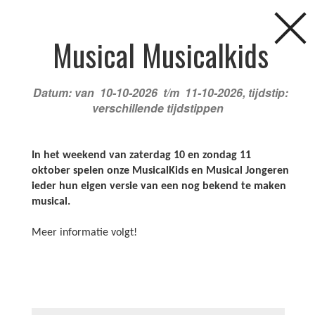
Musical Musicalkids
Datum: van 10-10-2026 t/m 11-10-2026, tijdstip:
verschillende tijdstippen
In het weekend van zaterdag 10 en zondag 11
oktober spelen onze MusicalKids en Musical Jongeren
ieder hun eigen versie van een nog bekend te maken
FAQ
NIEUWS
AGENDA
CURSUSSEN
musical.
Meer informatie volgt!
KINDERFEESTJES
LOCATIES
DOCENTEN
Agenda