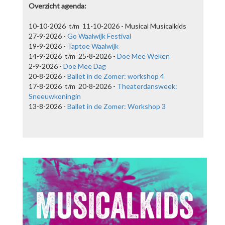
Overzicht agenda:
10-10-2026 t/m 11-10-2026 - Musical Musicalkids
27-9-2026 -
Go Waalwijk Festival
19-9-2026 -
Taptoe Waalwijk
14-9-2026 t/m 25-8-2026 -
Doe Mee Weken
2-9-2026 -
Doe Mee Dag
20-8-2026 -
Ballet in de Zomer: workshop 4
17-8-2026 t/m 20-8-2026 -
Theaterdansweek:
Sneeuwkoningin
13-8-2026 -
Ballet in de Zomer: Workshop 3
Ballet in de Zomer: Workshop 3
13-8-2026
Ballerina Sophie van Laar geeft in de zomervakantie een aantal
ballet workshops. Inschrijven kan voor €12,50 per les via het
formulier hieronder.
lees meer