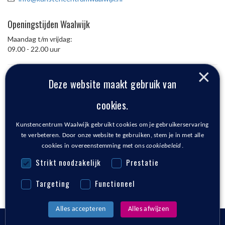
Openingstijden Waalwijk
Maandag t/m vrijdag:
09.00 - 22.00 uur
×
Deze website maakt gebruik van
Locatie Waspik
cookies.
Den Bolder
Schoolstraat 19
Kunstencentrum Waalwijk gebruikt cookies om je gebruikerservaring
5165 TR Waspik
te verbeteren. Door onze website te gebruiken, stem je in met alle
cookies in overeenstemming met ons
cookiebeleid
Locatie Kaatsheuvel
strikt noodzakelijk
prestatie
Het Klavier
targeting
functioneel
Anton Pieckplein 1
5171 EJ Kaatsheuvel
alles accepteren
alles afwijzen