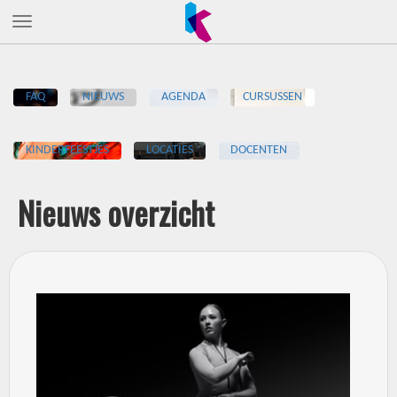
FAQ
NIEUWS
AGENDA
CURSUSSEN
KINDERFEESTJES
LOCATIES
DOCENTEN
Nieuws overzicht