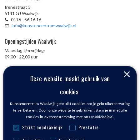
Irenestraat 3
5141 GJ Waalwijk
0416 - 56 16 16
info@kunstencentrumwaalwijk.nl
Openingstijden Waalwijk
Maandag t/m vrijdag:
09.00 - 22.00 uur
×
Deze website maakt gebruik van
Locatie Waspik
cookies.
Den Bolder
Schoolstraat 19
Kunstencentrum Waalwijk gebruikt cookies om je gebruikerservaring
5165 TR Waspik
te verbeteren. Door onze website te gebruiken, stem je in met alle
cookies in overeenstemming met ons
cookiebeleid
Locatie Kaatsheuvel
strikt noodzakelijk
prestatie
Het Klavier