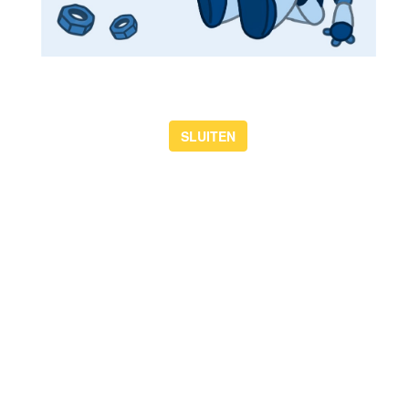
ballet workshops. Inschrijven kan voor €12,50 per les via het
formulier hieronder.
lees meer
SLUITEN
Theaterdansweek: Sneeuwkoningin