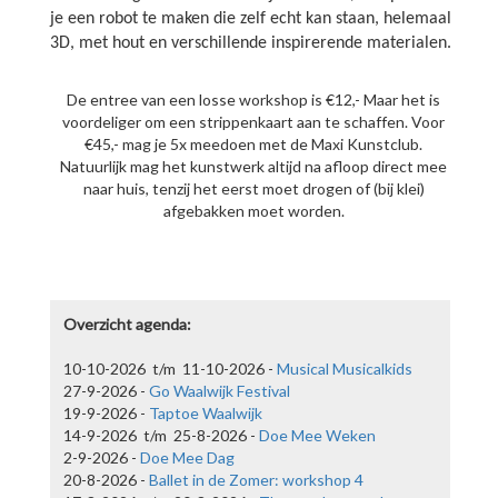
je een robot te maken die zelf echt kan staan, helemaal
3D, met hout en verschillende inspirerende materialen.
De entree van een losse workshop is €12,- Maar het is
voordeliger om een strippenkaart aan te schaffen. Voor
€45,- mag je 5x meedoen met de Maxi Kunstclub.
Natuurlijk mag het kunstwerk altijd na afloop direct mee
naar huis, tenzij het eerst moet drogen of (bij klei)
afgebakken moet worden.
Overzicht agenda:
10-10-2026 t/m 11-10-2026 -
Musical Musicalkids
Ballet in de zomer: Workshop 2
27-9-2026 -
Go Waalwijk Festival
6-8-2026
19-9-2026 -
Taptoe Waalwijk
Ballerina Sophie van Laar geeft in de zomervakantie een aantal
14-9-2026 t/m 25-8-2026 -
Doe Mee Weken
ballet workshops. Inschrijven kan voor €12,50 per les via het
2-9-2026 -
Doe Mee Dag
20-8-2026 -
Ballet in de Zomer: workshop 4
formulier hieronder.
lees meer