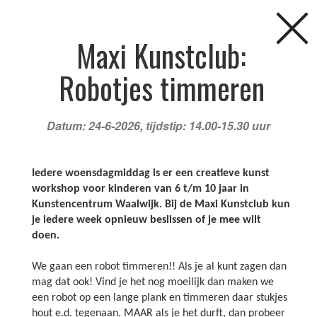
Maxi Kunstclub:
Robotjes timmeren
Datum: 24-6-2026, tijdstip: 14.00-15.30 uur
Iedere woensdagmiddag is er een creatieve kunst
workshop voor kinderen van 6 t/m 10 jaar in
FAQ
NIEUWS
AGENDA
CURSUSSEN
Kunstencentrum Waalwijk. Bij de Maxi Kunstclub kun
je iedere week opnieuw beslissen of je mee wilt
doen.
KINDERFEESTJES
LOCATIES
DOCENTEN
Agenda
We gaan een robot timmeren!! Als je al kunt zagen dan
mag dat ook! Vind je het nog moeilijk dan maken we
een robot op een lange plank en timmeren daar stukjes
hout e.d. tegenaan. MAAR als je het durft, dan probeer