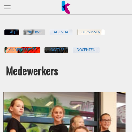
FAQ
NIEUWS
AGENDA
CURSUSSEN
KINDERFEESTJES
LOCATIES
DOCENTEN
Medewerkers