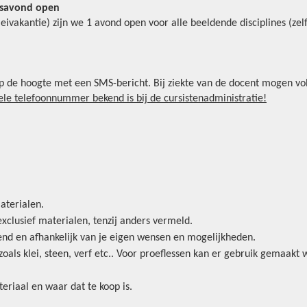
lesavond
open
-meivakantie) zijn we 1 avond open voor alle beeldende disciplines (ze
p de hoogte met een SMS-bericht. Bij ziekte van de docent mogen vol
le telefoonnummer bekend is bij de cursistenadministratie!
materialen.
exclusief materialen, tenzij anders vermeld.
llend en afhankelijk van je eigen wensen en mogelijkheden.
zoals klei, steen, verf etc.. Voor proeflessen kan er gebruik gemaak
eriaal en waar dat te koop is.