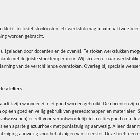
an klei is inclusief stookkosten, elk werkstuk mag maximaal twee keer
ening worden gebracht.
itgeladen door docenten en de ovenist. Te stoken werkstukken moge
plank met de juiste stooktemperatuur. Wij streven ernaar werkstukken
planning van de verschillende ovenstoken. Overleg bij speciale wense
de ateliers
lijk zijn wanneer zij niet goed worden gebruikt. De docenten zijn 
en op een goed en veilig gebruik van gereedschappen en materialen. S
 (volwassenen) er zelf voor verantwoordelijk instructies goed na te le
er is een aparte glazuurhoek met puntafzuiging aanwezig. Alleen daa
fzuiging aanwezig voor het afzuigen van steenstof. Deze heeft een ov