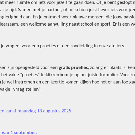
wat meer ruimte om iets voor jezelf te gaan doen. Of je bent gestopt
rije tijd. Samen met je partner, of misschien juist liever iets voor jeze
wsgierigheid aan. En je ontmoet weer nieuwe mensen, die jouw passie 
n leerzaam, een welkome aanvulling naast school en sport. Er is een w
e vragen, voor een proefles of een rondleiding in onze ateliers.
sen zijn opengesteld voor een
gratis proefles,
zolang er plaats is. Ee
het vakje "proefles" te klikken kom je op het juiste formulier. Voor ko
 je wel instromen en een keertje komen kijken hoe het er aan toe gaat
vakje "vraag stellen".
pen vanaf maandag 18 augustus 2025.
k van 1 september.