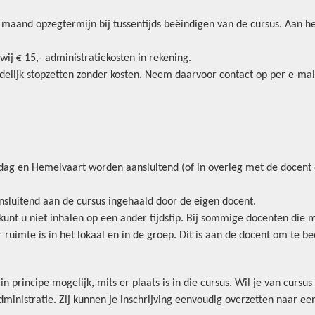
aand opzegtermijn bij tussentijds beëindigen van de cursus. Aan he
 wij € 15,- administratiekosten in rekening.
tijdelijk stopzetten zonder kosten. Neem daarvoor contact op per e-mai
dag en Hemelvaart worden aansluitend (of in overleg met de docent o
aansluitend aan de cursus ingehaald door de eigen docent.
, kunt u niet inhalen op een ander tijdstip. Bij sommige docenten die 
 ruimte is in het lokaal en in de groep. Dit is aan de docent om te b
in principe mogelijk, mits er plaats is in die cursus. Wil je van cursu
ministratie. Zij kunnen je inschrijving eenvoudig overzetten naar ee