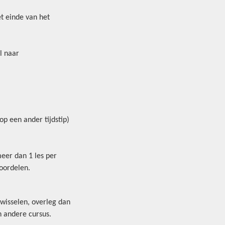
t einde van het
l naar
p een ander tijdstip)
meer dan 1 les per
eoordelen.
s wisselen, overleg dan
n andere cursus.