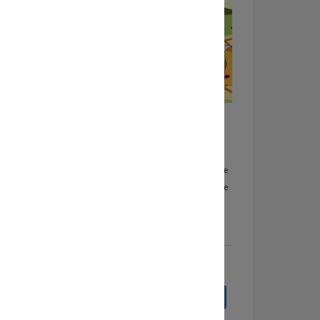
p 4
Doe Mee Dag
2-9-2026
de
Kunstencentrum Waalwijk organiseert aan het
shops.
begin van het seizoen weer een GRATIS Doe Mee
ia het
Dag voor kinderen. Ook dit jaar boordevol leuke
activiteiten (muziek, dans, theater, beeldende
vorming).
lees meer
Bekijk volledige agenda