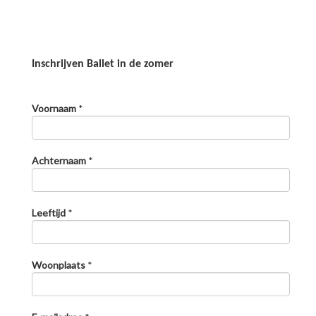
Inschrijven Ballet in de zomer
Voornaam
*
Achternaam
*
Leeftijd
*
Ballet in de zomer: Workshop 2
6-8-2026
Woonplaats
*
Ballerina Sophie van Laar geeft in de zomervakantie een aantal
ballet workshops. Inschrijven kan voor €12,50 per les via het
formulier hieronder.
lees meer