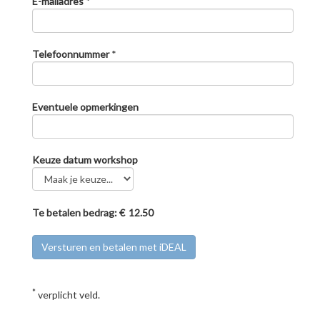
E-mailadres
*
Telefoonnummer
*
Eventuele opmerkingen
Keuze datum workshop
Te betalen bedrag: €
Ballet in de Zomer: Workshop 3
13-8-2026
*
verplicht veld.
Ballerina Sophie van Laar geeft in de zomervakantie een aantal