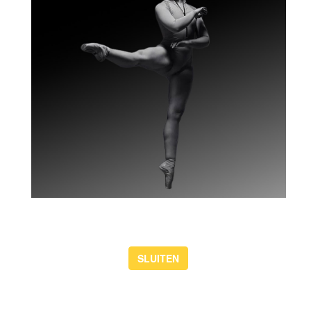
van 17-8-2026 t/m 20-8-2026
Kunstencentrum Waalwijk organiseert dit jaar aan het einde van
de zomervakantie, van 17 augustus tot en met 20 augustus, weer
de succesvolle Theaterdansweek voor kinderen van 6 t/m 14
jaar. Thema is dit jaar De Sneeuwkoningin.
lees meer
SLUITEN