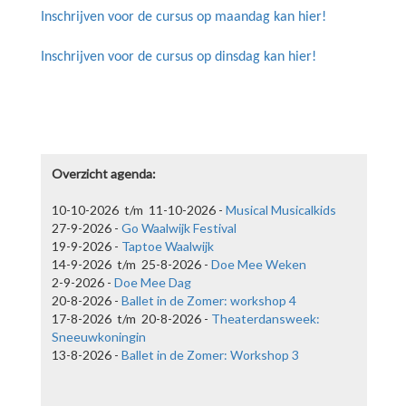
Inschrijven voor de cursus op maandag kan hier!
Inschrijven voor de cursus op dinsdag kan hier!
Overzicht agenda:
10-10-2026 t/m 11-10-2026 -
Musical Musicalkids
27-9-2026 -
Go Waalwijk Festival
19-9-2026 -
Taptoe Waalwijk
14-9-2026 t/m 25-8-2026 -
Doe Mee Weken
2-9-2026 -
Doe Mee Dag
20-8-2026 -
Ballet in de Zomer: workshop 4
Ballet in de Zomer: Workshop 3
17-8-2026 t/m 20-8-2026 -
Theaterdansweek:
13-8-2026
Sneeuwkoningin
Ballerina Sophie van Laar geeft in de zomervakantie een aantal
13-8-2026 -
Ballet in de Zomer: Workshop 3
ballet workshops. Inschrijven kan voor €12,50 per les via het
formulier hieronder.
lees meer