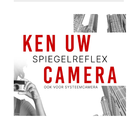
Theaterdansweek: Sneeuwkoningin
van 17-8-2026 t/m 20-8-2026
Kunstencentrum Waalwijk organiseert dit jaar aan het einde van