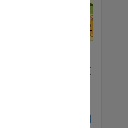
p 4
Doe Mee Dag
2-9-2026
de
Kunstencentrum Waalwijk organiseert aan het
shops.
begin van het seizoen weer een GRATIS Doe Mee
ia het
Dag voor kinderen. Ook dit jaar boordevol leuke
activiteiten (muziek, dans, theater, beeldende
vorming).
lees meer
Bekijk volledige agenda