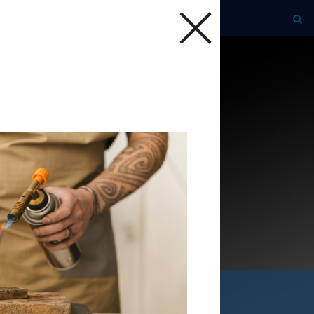
engd! Schrijf je nu in!