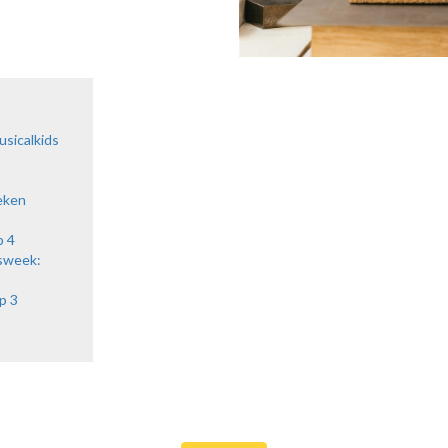
usicalkids
AGENDA
CURSUSSEN
KINDERFEESTJES
eken
p 4
sweek:
Agenda
p 3