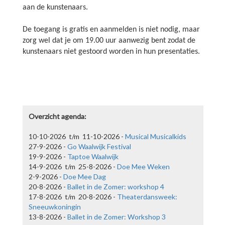
aan de kunstenaars.
De toegang is gratis en aanmelden is niet nodig, maar
zorg wel dat je om 19.00 uur aanwezig bent zodat de
kunstenaars niet gestoord worden in hun presentaties.
Overzicht agenda:
10-10-2026 t/m 11-10-2026 -
Musical Musicalkids
27-9-2026 -
Go Waalwijk Festival
19-9-2026 -
Taptoe Waalwijk
14-9-2026 t/m 25-8-2026 -
Doe Mee Weken
Ballet in de Zomer: Workshop 3
2-9-2026 -
Doe Mee Dag
13-8-2026
20-8-2026 -
Ballet in de Zomer: workshop 4
Ballerina Sophie van Laar geeft in de zomervakantie een aantal
17-8-2026 t/m 20-8-2026 -
Theaterdansweek:
ballet workshops. Inschrijven kan voor €12,50 per les via het
Sneeuwkoningin
13-8-2026 -
Ballet in de Zomer: Workshop 3
formulier hieronder.
lees meer