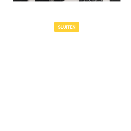
de zomervakantie, van 17 augustus tot en met 20 augustus, weer
de succesvolle Theaterdansweek voor kinderen van 6 t/m 14
jaar. Thema is dit jaar De Sneeuwkoningin.
lees meer
SLUITEN