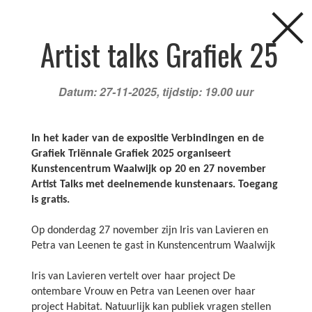
Artist talks Grafiek 25
Datum: 27-11-2025, tijdstip: 19.00 uur
In het kader van de expositie Verbindingen en de
Grafiek Triënnale Grafiek 2025 organiseert
Kunstencentrum Waalwijk op 20 en 27 november
Artist Talks met deelnemende kunstenaars. Toegang
FAQ
NIEUWS
AGENDA
CURSUSSEN
is gratis.
Op donderdag 27 november zijn Iris van Lavieren en
KINDERFEESTJES
LOCATIES
DOCENTEN
Petra van Leenen te gast in Kunstencentrum Waalwijk
Agenda
Iris van Lavieren vertelt over haar project De
ontembare Vrouw en Petra van Leenen over haar
project Habitat. Natuurlijk kan publiek vragen stellen