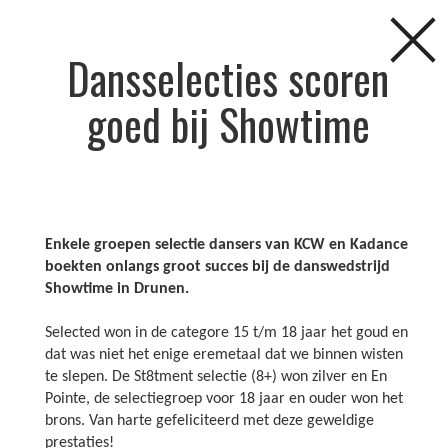
Dansselecties scoren
goed bij Showtime
Enkele groepen selectie dansers van KCW en Kadance
boekten onlangs groot succes bij de danswedstrijd
FAQ
NIEUWS
AGENDA
CURSUSSEN
Showtime in Drunen.
Selected won in de categore 15 t/m 18 jaar het goud en
KINDERFEESTJES
LOCATIES
DOCENTEN
Agenda
dat was niet het enige eremetaal dat we binnen wisten
te slepen. De St8tment selectie (8+) won zilver en En
Pointe, de selectiegroep voor 18 jaar en ouder won het
brons. Van harte gefeliciteerd met deze geweldige
prestaties!