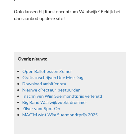
Ook dansen bij Kunstencentrum Waalwijk? Bekijk het
dansaanbod op deze site!
Overig nieuws:
Open Balletlessen Zomer
Gratis inschrijven Doe Mee Dag
Download ambitienota
Nieuwe directeur-bestuurder
Inschrijven Wim Suermondtprijs verlengd
Big Band Waalwijk zoekt drummer
Ballet in de Zomer: Workshop 3
Zilver voor Spot On
13-8-2026
MAC'M wint Wim Suermondtprijs 2025
Ballerina Sophie van Laar geeft in de zomervakantie een aantal
ballet workshops. Inschrijven kan voor €12,50 per les via het
formulier hieronder.
lees meer