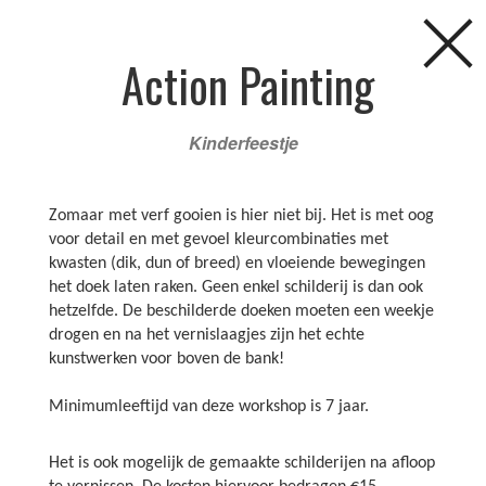
Action Painting
FAQ
NIEUWS
AGENDA
CURSUSSEN
Kinderfeestje
KINDERFEESTJES
LOCATIES
DOCENTEN
Zomaar met verf gooien is hier niet bij. Het is met oog
De leukste kinderfeestjes vier
voor detail en met gevoel kleurcombinaties met
kwasten (dik, dun of breed) en vloeiende bewegingen
je bij het Kunstencentrum!
het doek laten raken. Geen enkel schilderij is dan ook
hetzelfde. De beschilderde doeken moeten een weekje
drogen en na het vernislaagjes zijn het echte
kunstwerken voor boven de bank!
Minimumleeftijd van deze workshop is 7 jaar.
Het is ook mogelijk de gemaakte schilderijen na afloop