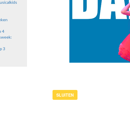
usicalkids
eken
p 4
sweek:
p 3
AGENDA
CURSUSSEN
KINDERFEESTJES
Agenda
SLUITEN