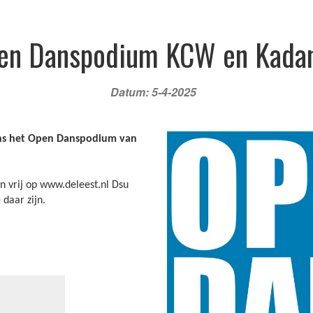
/agenda
Informatie
Contact
en Danspodium KCW en Kada
Datum: 5-4-2025
ens het Open Danspodium van
n vrij op www.deleest.nl Dsu
 daar zijn.
Schr