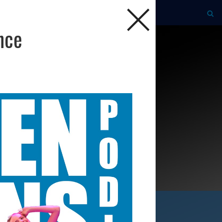
nce
ijf je nu in!