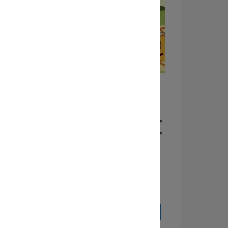
p 4
Doe Mee Dag
2-9-2026
de
Kunstencentrum Waalwijk organiseert aan het
shops.
begin van het seizoen weer een GRATIS Doe Mee
ia het
Dag voor kinderen. Ook dit jaar boordevol leuke
activiteiten (muziek, dans, theater, beeldende
vorming).
lees meer
Bekijk volledige agenda